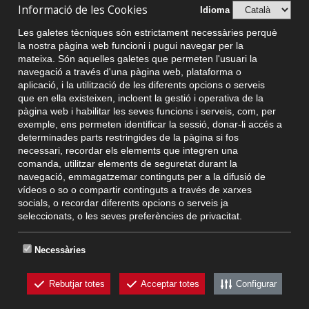
Informació de les Cookies
Idioma
Les galetes tècniques són estrictament necessàries perquè
la nostra pàgina web funcioni i pugui navegar per la
mateixa. Són aquelles galetes que permeten l'usuari la
navegació a través d'una pàgina web, plataforma o
aplicació, i la utilització de les diferents opcions o serveis
que en ella existeixen, incloent la gestió i operativa de la
pàgina web i habilitar les seves funcions i serveis, com, per
exemple, ens permeten identificar la sessió, donar-li accés a
determinades parts restringides de la pàgina si fos
necessari, recordar els elements que integren una
comanda, utilitzar elements de seguretat durant la
navegació, emmagatzemar continguts per a la difusió de
vídeos o so o compartir continguts a través de xarxes
socials, o recordar diferents opcions o serveis ja
seleccionats, o les seves preferències de privacitat.
Necessàries
© Vic Comerç 2026
Condicions d'ús i funcionament
Política de
Rebutjar totes
Acceptar totes
Configurar
cookies
Avís legal