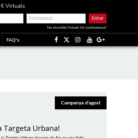
 € Virtuals
Entrar
No recordes l'usuari i/o contrasenya?
FAQ's
Campanya d'agost
a Targeta Urbana!