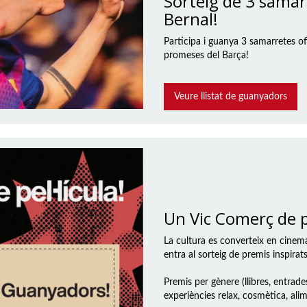
Sorteig de 3 samar
Bernal!
Participa i guanya 3 samarretes of
promeses del Barça!
Veure llistat de guanyadors
Un Vic Comerç de pe
La cultura es converteix en cinem
entra al sorteig de premis inspirat
Premis per gènere (llibres, entrades 
experiències relax, cosmètica, ali