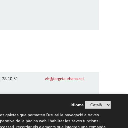
1 28 10 51
vic@targetaurbana.cat
Idioma
es galetes que permeten l'usuari la navegació a través
operativa de la pàgina web i habilitar les seves funcions i
 necessari, recordar els elements que integren una comanda,