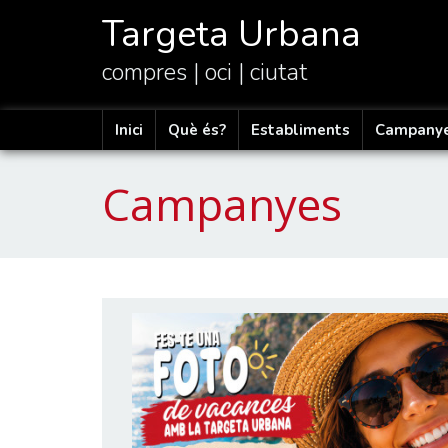
Targeta Urbana
compres | oci | ciutat
Inici
Què és?
Establiments
Campany
Campanyes