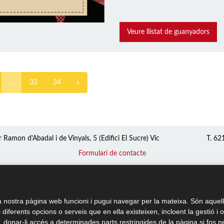
Veure llistat de guanyadors
...
33
34
»
r Ramon d'Abadal i de Vinyals, 5 (Edifici El Sucre) Vic
T. 62
Formulari de contacte
 nostra pàgina web funcioni i pugui navegar per la mateixa. Són aquell
s diferents opcions o serveis que en ella existeixen, incloent la gestió i 
ó, donar-li accés a determinades parts restringides de la pàgina si fos