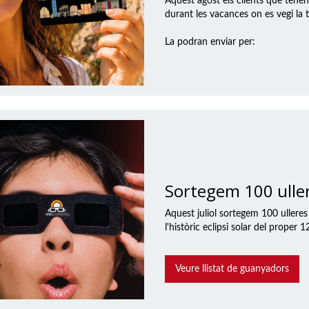
Aquest agost els clients que tene
durant les vacances on es vegi la t
La podran enviar per:
Sortegem 100 ullere
Aquest juliol sortegem 100 ullere
l'històric eclipsi solar del proper 
Veure llistat de guanyadors