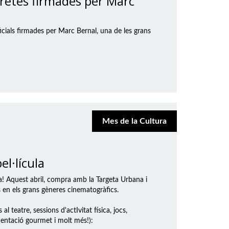
retes firmades per Marc
icials firmades per Marc Bernal, una de les grans
Mes de la Cultura
l·lícula
a! Aquest abril, compra amb la Targeta Urbana i
s en els grans gèneres cinematogràfics.
al teatre, sessions d'actIvitat física, jocs,
mentació gourmet i molt més!):