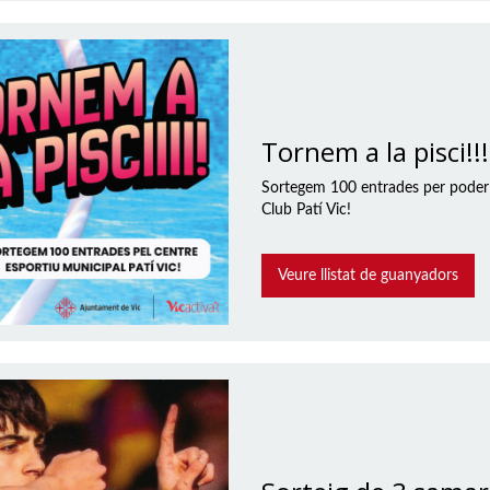
Tornem a la pisci!!!
Sortegem 100 entrades per poder g
Club Patí Vic!
Veure llistat de guanyadors