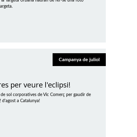
n la Targeta Urbana hauran de fer-se una foto
argeta.
Campanya de juliol
s per veure l'eclipsi!
s de sol corporatives de Vic Comerç per gaudir de
12 d'agost a Catalunya!