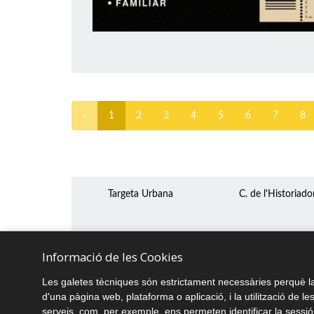
«
1
2
3
4
5
6
7
8
Targeta Urbana
C. de l'Historiado
Informació de les Cookies
Les galetes tècniques són estrictament necessàries perquè la
d'una pàgina web, plataforma o aplicació, i la utilització de le
serveis, com, per exemple, ens permeten identificar la sessi